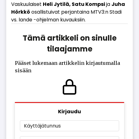
Vas­kuu­lai­set
Heli Jy­ti­lä, Satu Komp­si
ja
Juha
Hörk­kö
osal­lis­tui­vat per­jan­tai­na MTV3:n Stadi
vs. lan­de -oh­jel­man ku­vauk­siin.
Tämä artikkeli on sinulle
tilaajamme
Pääset lukemaan artikkelin kirjautumalla
sisään
Kirjaudu
Käyttäjätunnus