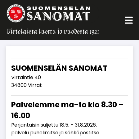
Virtolaista luettu jo vuodesta 1921
SUOMENSELÄN SANOMAT
Vir­tain­tie 40
34800 Vir­rat
Palvelemme ma-to klo 8.30 –
16.00
Per­jan­tai­sin sul­jet­tu 18.5. – 31.8.2026,
pal­ve­lu pu­he­li­mit­se ja säh­kö­pos­tit­se.