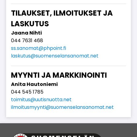
TILAUKSET, ILMOITUKSET JA
LASKUTUS
Jaa­na Nih­ti
044 7631 468
ss.sa­no­mat@phpoint.fi
las­ku­tus@suo­men­se­lan­sa­no­mat.net
MYYNTI JA MARKKINOINTI
Ani­ta Hau­to­nie­mi
044 545 1785
toi­mi­tus@uu­tis­nuot­ta.net
il­moi­tus­myyn­ti@suo­men­se­lan­sa­no­mat.net