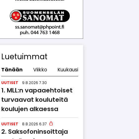
Luetuimmat
Tänään
Viikko
Kuukausi
UUTISET
9.8.2026 7.30
MLL:n vapaaehtoiset
turvaavat kouluteitä
koulujen alkaessa
UUTISET
8.8.2026 6.37
Saksofo­nin­soittaja