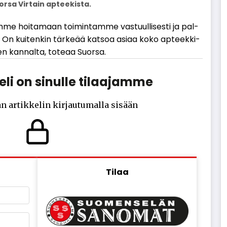
rsa Virtain apteekista.
m­me hoi­ta­maan toi­min­tam­me vas­tuul­li­ses­ti ja pal­
 On kui­ten­kin tär­ke­ää kat­soa asi­aa koko ap­teek­ki­
en kan­nal­ta, to­te­aa Suor­sa.
li on sinulle tilaajamme
n artikkelin kirjautumalla sisään
Tilaa