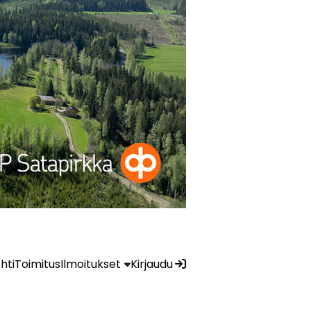
ehti
Toimitus
Ilmoitukset
Kirjaudu