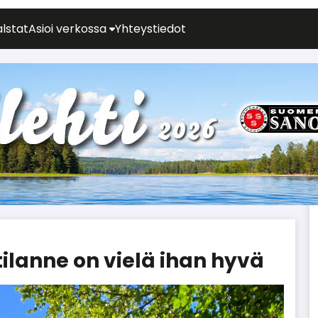
alstat
Asioi verkossa
Yhteystiedot
tilanne on vielä ihan hyvä