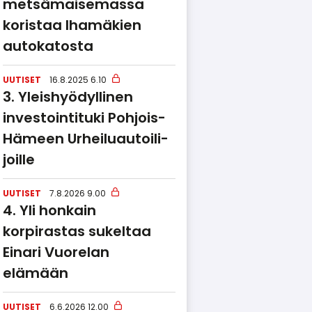
metsämaisemassa
koristaa Ihamäkien
autokatosta
UUTISET
16.8.2025 6.10
Yleishyödyllinen
investointituki Pohjois-
Hämeen Urheilu­au­toi­li­
joille
UUTISET
7.8.2026 9.00
Yli honkain
korpirastas sukeltaa
Einari Vuorelan
elämään
UUTISET
6.6.2026 12.00