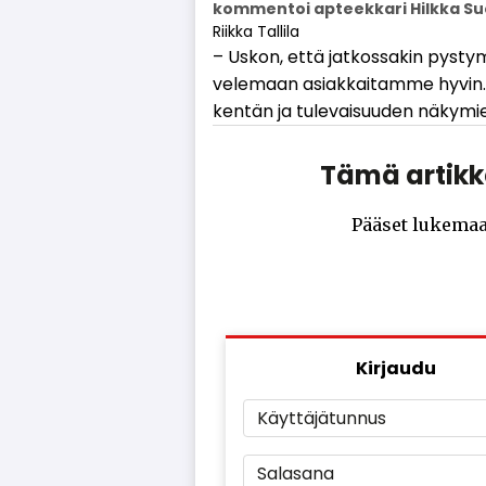
kommentoi apteekkari Hilkka Suo
Riikka Tallila
– Us­kon, et­tä jat­kos­sa­kin pys­ty
ve­le­maan asi­ak­kai­tam­me hy­vin.
ken­tän ja tu­le­vai­suu­den nä­ky­mi
Tämä artikke
Pääset lukemaa
Kirjaudu
Käyttäjätunnus
Salasana