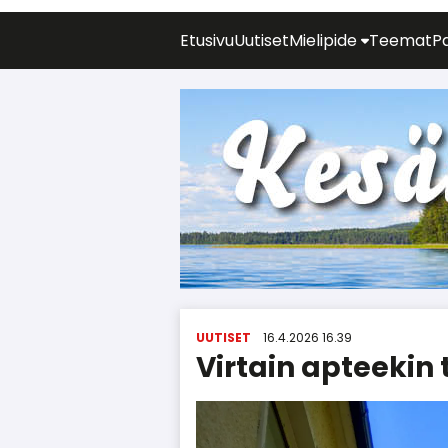
Etusivu
Uutiset
Mielipide
Teemat
P
UUTISET
16.4.2026 16.39
Virtain apteekin 