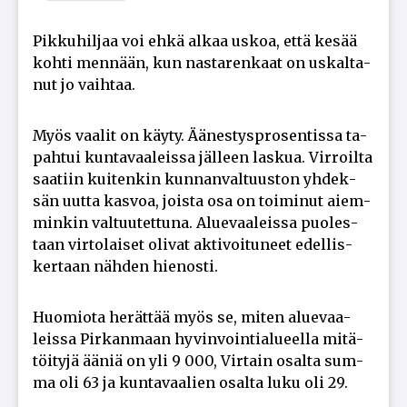
Pik­ku­hil­jaa voi eh­kä al­kaa us­koa, et­tä ke­sää
koh­ti men­nään, kun nas­ta­ren­kaat on us­kal­ta­
nut jo vaih­taa.
Myös vaa­lit on käy­ty. Ää­nes­tysp­ro­sen­tis­sa ta­
pah­tui kun­ta­vaa­leis­sa jäl­leen las­kua. Vir­roil­ta
saa­tiin kui­ten­kin kun­nan­val­tuus­ton yh­dek­
sän uut­ta kas­voa, jois­ta osa on toi­mi­nut ai­em­
min­kin val­tuu­tet­tu­na. Alu­e­vaa­leis­sa puo­les­
taan vir­to­lai­set oli­vat ak­ti­voi­tu­neet edel­lis­
ker­taan näh­den hie­nos­ti.
Huo­mi­o­ta he­rät­tää myös se, mi­ten alu­e­vaa­
leis­sa Pir­kan­maan hy­vin­voin­ti­a­lu­eel­la mi­tä­
töi­ty­jä ää­niä on yli 9 000, Vir­tain osal­ta sum­
ma oli 63 ja kun­ta­vaa­lien osal­ta luku oli 29.