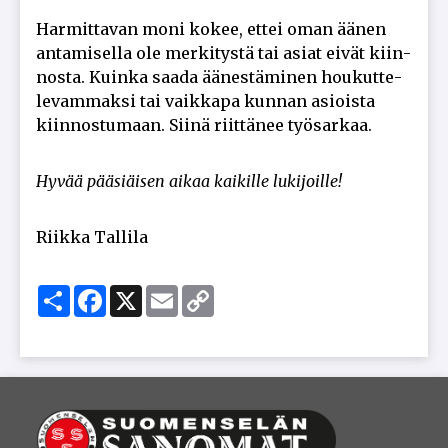
Har­mit­ta­van moni ko­kee, et­tei oman ää­nen
an­ta­mi­sel­la ole mer­ki­tys­tä tai asi­at ei­vät kiin­
nos­ta. Kuin­ka saa­da ää­nes­tä­mi­nen hou­kut­te­
le­vam­mak­si tai vaik­ka­pa kun­nan asi­ois­ta
kiin­nos­tu­maan. Sii­nä riit­tä­nee työ­sar­kaa.
Hy­vää pää­si­äi­sen ai­kaa kai­kil­le lu­ki­joil­le!
Riik­ka Tal­li­la
Share
Facebook
X
Email
Copy
Link