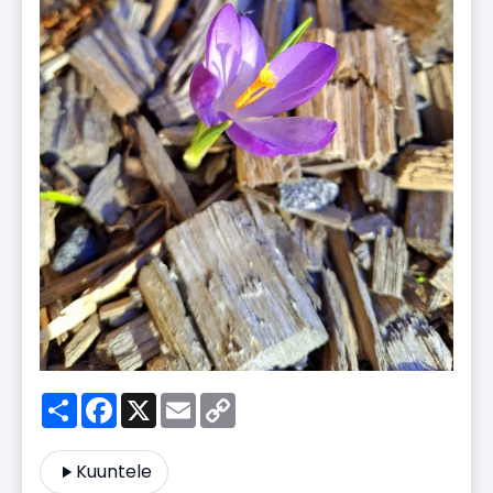
Share
Facebook
X
Email
Copy
Link
Kuuntele