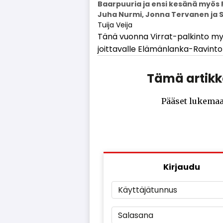
Baarpuuria ja ensi kesänä myös R
Juha Nurmi, Jonna Tervanen ja 
Tuija Veija
Tänä vuon­na Vir­rat-pal­kin­to myön
joit­ta­val­le Elä­män­lan­ka-Ra­vin­to
Tämä artikke
Pääset lukemaa
Kirjaudu
Käyttäjätunnus
Salasana