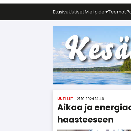
Etusivu
Uutiset
Mielipide
Teemat
P
UUTISET
21.10.2024 14.46
Aikaa ja energia
haasteeseen