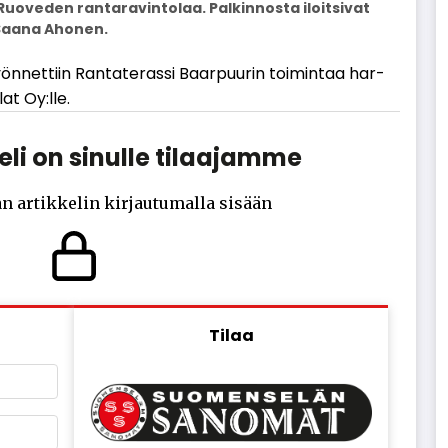
uoveden rantaravintolaa. Palkinnosta iloitsivat
Saana Ahonen.
­net­tiin Ran­ta­te­ras­si Baar­puu­rin toi­min­taa har­
­lat Oy:lle.
li on sinulle tilaajamme
n artikkelin kirjautumalla sisään
Tilaa