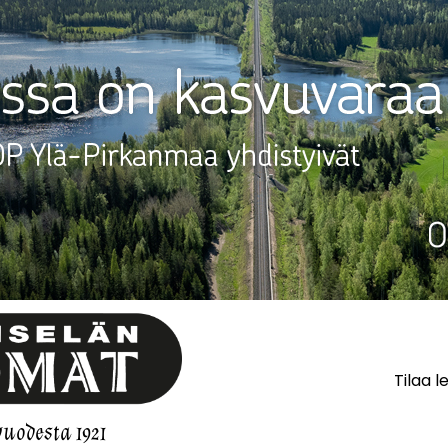
Tilaa l
vuodesta 1921