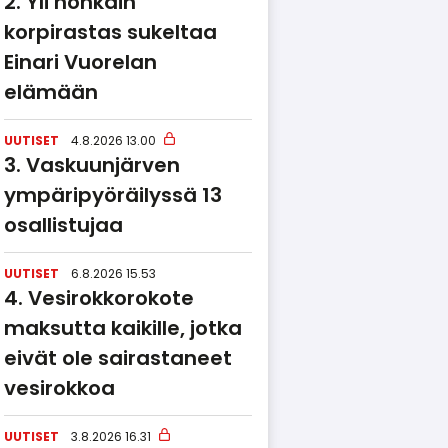
Yli honkain
korpirastas sukeltaa
Einari Vuorelan
elämään
UUTISET
4.8.2026 13.00
Vaskuunjärven
ympäripyöräilyssä 13
osallistujaa
UUTISET
6.8.2026 15.53
Vesirokkorokote
maksutta kaikille, jotka
eivät ole sairastaneet
vesirokkoa
UUTISET
3.8.2026 16.31