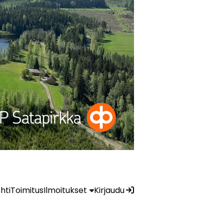
ehti
Toimitus
Ilmoitukset
Kirjaudu