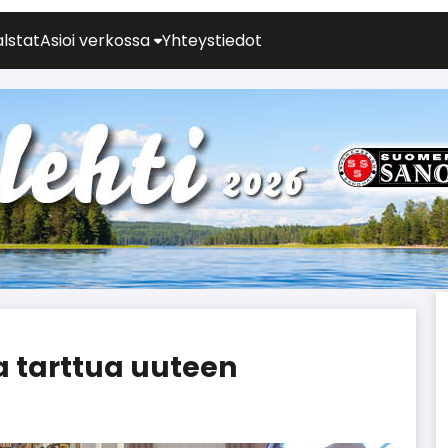
alstat
Asioi verkossa
Yhteystiedot
a tarttua uuteen