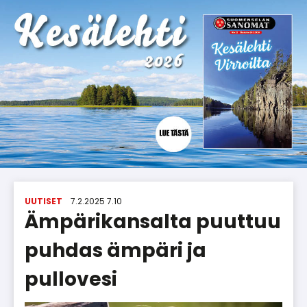
UUTISET
7.2.2025 7.10
Ämpärikansalta puuttuu
puhdas ämpäri ja
pullovesi