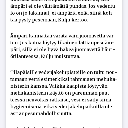
äm­pä­ri ei ole vält­tä­mät­tä puh­das. Jos ve­den­tu­
lo on jo la­kan­nut, ei äm­pä­riä enää sii­nä koh­
taa pys­ty pe­se­mään, Kul­ju ker­too.
Äm­pä­ri kan­nat­taa va­ra­ta vain juo­ma­vet­tä var­
ten. Jos ko­toa löy­tyy li­kai­nen lat­ti­an­pe­su­äm­
pä­ri, sil­lä ei ole hyvä ha­kea juo­ma­vet­tä häi­ri­
ö­ti­lan­tees­sa, Kul­ju muis­tut­taa.
Ti­la­päi­sil­le ve­den­ja­ke­lu­pis­teil­le on tul­tu nou­
ta­maan vet­tä esi­mer­kik­si tah­mai­sen me­hu­ka­
nis­te­rin kans­sa. Vaik­ka kaa­pis­ta löy­ty­vän
me­hu­ka­nis­te­rin käyt­tö on pa­rem­man puut­
tees­sa neu­vo­kas rat­kai­su, vesi ei säi­ly sii­nä
hy­gie­e­ni­se­nä, ei­kä ve­den­ja­ke­lu­pai­koil­la ole
as­ti­an­pe­su­mah­dol­li­suut­ta.