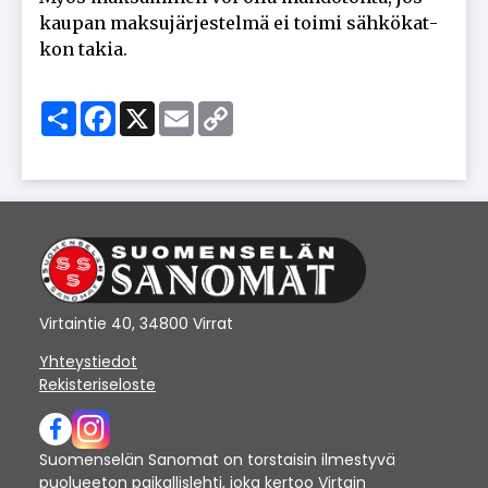
kau­pan mak­su­jär­jes­tel­mä ei toi­mi säh­kö­kat­
kon ta­kia.
Share
Facebook
X
Email
Copy
Link
Virtaintie 40, 34800 Virrat
Yhteystiedot
Rekisteriseloste
Suomenselän Sanomat on torstaisin ilmestyvä
puolueeton paikallislehti, joka kertoo Virtain