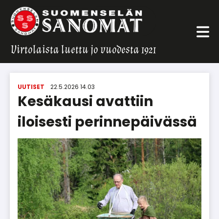
Virtolaista luettu jo vuodesta 1921
UUTISET
22.5.2026 14.03
Kesäkausi avattiin
iloisesti perinnepäivässä