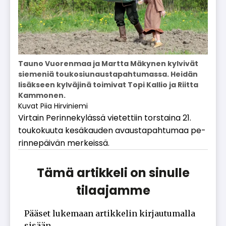
Tauno Vuorenmaa ja Martta Mäkynen kylvivät
siemeniä toukosiunaustapahtumassa. Heidän
lisäkseen kylväjinä toimivat Topi Kallio ja Riitta
Kammonen.
Kuvat Piia Hirviniemi
Vir­tain Pe­rin­ne­ky­läs­sä vie­tet­tiin tors­tai­na 21.
tou­ko­kuu­ta ke­sä­kau­den avaus­ta­pah­tu­maa pe­
rin­ne­päi­vän mer­keis­sä.
Tämä artikkeli on sinulle
tilaajamme
Pääset lukemaan artikkelin kirjautumalla
sisään