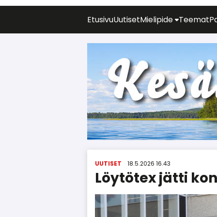
Etusivu
Uutiset
Mielipide
Teemat
P
UUTISET
18.5.2026 16.43
Löytötex jätti ko