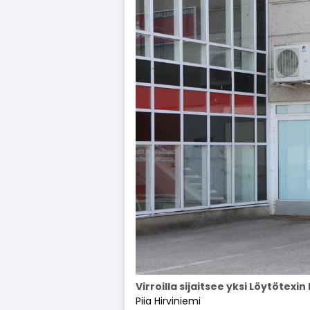
Virroilla sijaitsee yksi Löytöte
Piia Hirviniemi