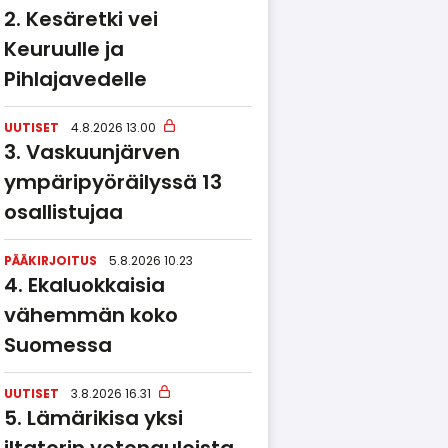
Kesäretki vei
Keuruulle ja
Pihlajavedelle
UUTISET
4.8.2026 13.00
Vaskuunjärven
ympäripyöräilyssä 13
osallistujaa
PÄÄKIRJOITUS
5.8.2026 10.23
Ekaluokkaisia
vähemmän koko
Suomessa
UUTISET
3.8.2026 16.31
Lämärikisa yksi