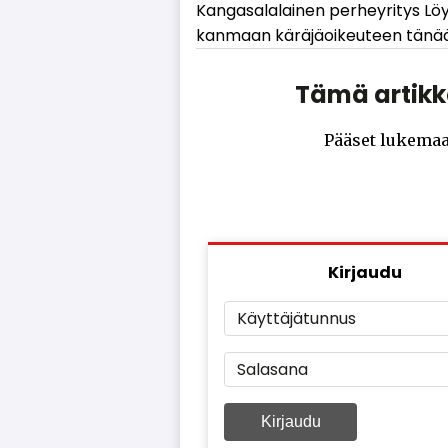
Kan­ga­sa­la­lai­nen per­hey­ri­tys L
kan­maan kä­rä­jä­oi­keu­teen tä­nää
Tämä artikke
Pääset lukemaa
Kirjaudu
Käyttäjätunnus
Salasana
Kirjaudu