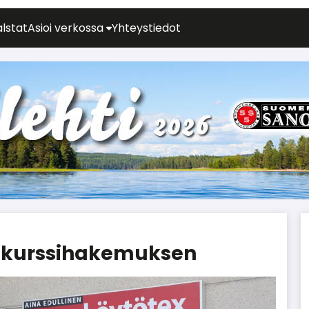
alstat
Asioi verkossa
Yhteystiedot
nkurs­si­ha­ke­muksen