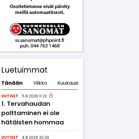
Luetuimmat
Tänään
Viikko
Kuukausi
UUTISET
5.8.2026 11.22
Tervahaudan
polttaminen ei ole
hätäisten hommaa
UUTISET
4.8.2026 20.30