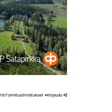
ehti
Toimitus
Ilmoitukset
Kirjaudu