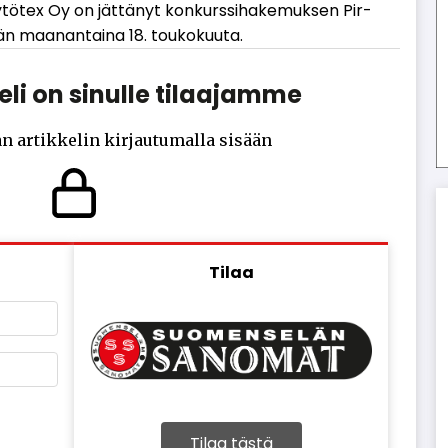
öy­tö­tex Oy on jät­tä­nyt kon­kurs­si­ha­ke­muk­sen Pir­
n maa­nan­tai­na 18. tou­ko­kuu­ta.
li on sinulle tilaajamme
n artikkelin kirjautumalla sisään
Tilaa
Tilaa tästä