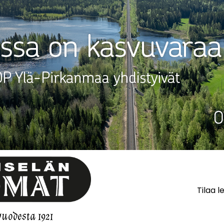
Tilaa l
vuodesta 1921