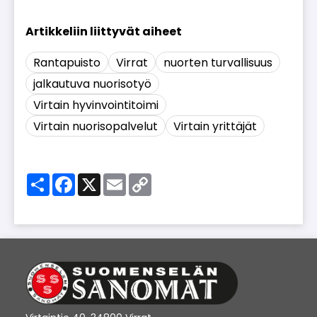
Rantapuisto
Virrat
nuorten turvallisuus
jalkautuva nuorisotyö
Virtain hyvinvointitoimi
Virtain nuorisopalvelut
Virtain yrittäjät
Share
Facebook
X
Email
Copy
Link