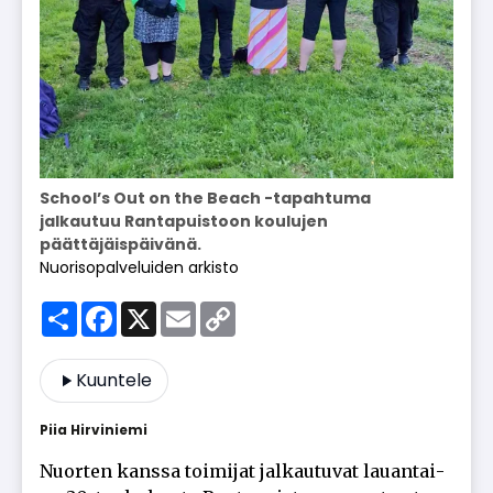
School’s Out on the Beach -tapahtuma
jalkautuu Rantapuistoon koulujen
päättäjäispäivänä.
Nuorisopalveluiden arkisto
Share
Facebook
X
Email
Copy
Link
Kuuntele
Piia Hir­vi­nie­mi
Nuor­ten kans­sa toi­mi­jat jal­kau­tu­vat lau­an­tai­