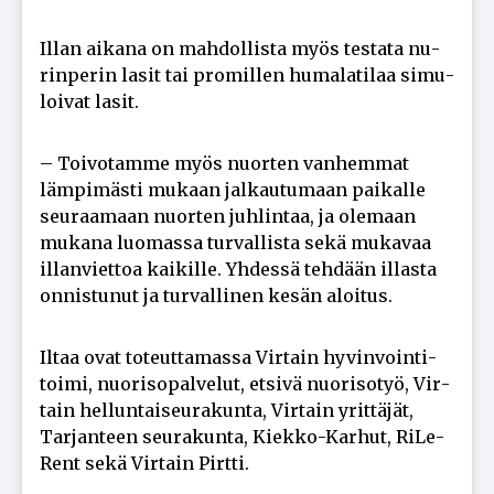
Il­lan ai­ka­na on mah­dol­lis­ta myös tes­ta­ta nu­
rin­pe­rin la­sit tai pro­mil­len hu­ma­la­ti­laa si­mu­
loi­vat la­sit.
– Toi­vo­tam­me myös nuor­ten van­hem­mat
läm­pi­mäs­ti mu­kaan jal­kau­tu­maan pai­kal­le
seu­raa­maan nuor­ten juh­lin­taa, ja ole­maan
mu­ka­na luo­mas­sa tur­val­lis­ta sekä mu­ka­vaa
il­lan­viet­toa kai­kil­le. Yh­des­sä teh­dään il­las­ta
on­nis­tu­nut ja tur­val­li­nen ke­sän aloi­tus.
Il­taa ovat to­teut­ta­mas­sa Vir­tain hy­vin­voin­ti­
toi­mi, nuo­ri­so­pal­ve­lut, et­si­vä nuo­ri­so­työ, Vir­
tain hel­lun­tai­seu­ra­kun­ta, Vir­tain yrit­tä­jät,
Tar­jan­teen seu­ra­kun­ta, Kiek­ko-Kar­hut, Ri­Le­
Rent sekä Vir­tain Pirt­ti.