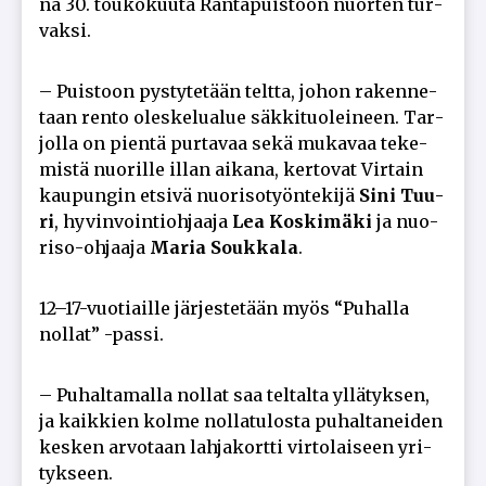
na 30. tou­ko­kuu­ta Ran­ta­puis­toon nuor­ten tur­
vak­si.
– Puis­toon pys­ty­te­tään telt­ta, jo­hon ra­ken­ne­
taan ren­to oles­ke­lu­a­lue säk­ki­tuo­lei­neen. Tar­
jol­la on pien­tä pur­ta­vaa sekä mu­ka­vaa te­ke­
mis­tä nuo­ril­le il­lan ai­ka­na, ker­to­vat Vir­tain
kau­pun­gin et­si­vä nuo­ri­so­työn­te­ki­jä
Sini Tuu­
ri
, hy­vin­voin­ti­oh­jaa­ja
Lea Kos­ki­mä­ki
ja nuo­
ri­so-oh­jaa­ja
Ma­ria Souk­ka­la
.
12–17-vuo­ti­ail­le jär­jes­te­tään myös “Pu­hal­la
nol­lat” -pas­si.
– Pu­hal­ta­mal­la nol­lat saa tel­tal­ta yl­lä­tyk­sen,
ja kaik­kien kol­me nol­la­tu­los­ta pu­hal­ta­nei­den
kes­ken ar­vo­taan lah­ja­kort­ti vir­to­lai­seen yri­
tyk­seen.