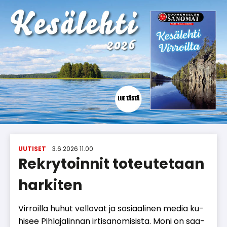
UUTISET
3.6.2026 11.00
Rekrytoinnit toteutetaan
harkiten
Vir­roil­la hu­hut vel­lo­vat ja so­si­aa­li­nen me­dia ku­
hi­see Pih­la­ja­lin­nan ir­ti­sa­no­mi­sis­ta. Moni on saa­