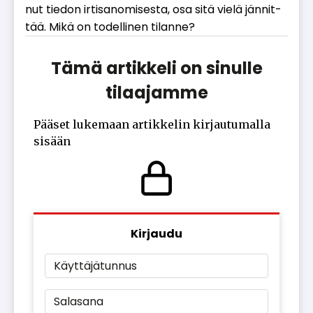
nut tie­don ir­ti­sa­no­mi­ses­ta, osa sitä vie­lä jän­nit­
tää. Mikä on to­del­li­nen ti­lan­ne?
Tämä artikkeli on sinulle
tilaajamme
Pääset lukemaan artikkelin kirjautumalla
sisään
Kirjaudu
Käyttäjätunnus
Salasana