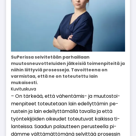
SuPerissa selvitetään parhaillaan
muutosneuvotteluiden jälkeisiä toimenpiteitä ja
niihin liittyviä prosesseja. Tavoitteena on
varmistaa, että ne on toteutettu lain
mukaisesti.
Kuvituskuva
– On tär­ke­ää, et­tä vä­hen­tä­mis- ja muu­tos­toi­
men­pi­teet to­teu­te­taan lain edel­lyt­tä­min pe­
rus­tein ja lain edel­lyt­tä­mäl­lä ta­val­la ja et­tä
työn­te­ki­jöi­den oi­keu­det to­teu­tu­vat kai­kis­sa ti­
lan­teis­sa. Saa­dun pa­laut­teen pe­rus­teel­la pi­
däm­me vält­tä­mät­tö­mä­nä sel­vit­tää pro­ses­sin