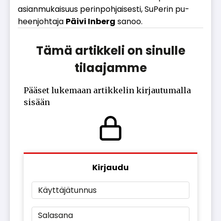
asi­an­mu­kai­suus pe­rin­poh­jai­ses­ti, Su­Pe­rin pu­
heen­joh­ta­ja
Päi­vi In­berg
sa­noo.
Tämä artikkeli on sinulle
tilaajamme
Pääset lukemaan artikkelin kirjautumalla
sisään
Kirjaudu
Käyttäjätunnus
Salasana