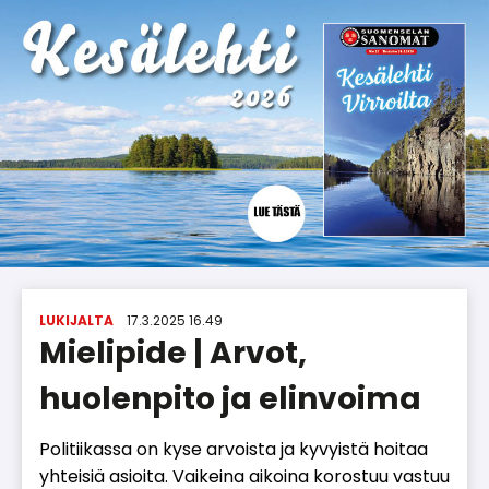
LUKIJALTA
17.3.2025 16.49
Mielipide | Arvot,
huolenpito ja elinvoima
Po­li­tii­kas­sa on kyse ar­vois­ta ja ky­vyis­tä hoi­taa
yh­tei­siä asi­oi­ta. Vai­kei­na ai­koi­na ko­ros­tuu vas­tuu