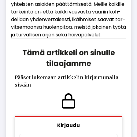
yh­teis­ten asi­oi­den päät­tä­mi­ses­tä. Meil­le kai­kil­le
tär­kein­tä on, et­tä kaik­ki vau­vas­ta vaa­riin koh­
del­laan yh­den­ver­tai­ses­ti, ikäih­mi­set saa­vat tar­
vit­se­maan­sa huo­len­pi­toa, meis­tä jo­kai­nen työ­tä
ja tur­val­li­sen ar­jen sekä hoi­va­pal­ve­lut.
Tämä artikkeli on sinulle
tilaajamme
Pääset lukemaan artikkelin kirjautumalla
sisään
Kirjaudu