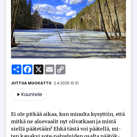
Share
Facebook
X
Email
Copy
Link
2.4.2025 10.01
Kuuntele
Ei ole pit­kää ai­kaa, kun mi­nul­ta ky­syt­tiin, et­tä
mit­kä ne alu­e­vaa­lit nyt oli­vat­kaan ja mis­tä
siel­lä pää­te­tään? Eh­kä täs­tä voi pää­tel­lä, mi­
ten kau­ak­si sote-pal­ve­lui­den osal­ta pää­tök­