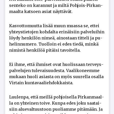
sen­te­ko on ka­ran­nut ja mil­tä Poh­jois-Pir­kan­
maal­ta kat­so­en asi­at näyt­tä­vät.
Kas­vot­to­muut­ta li­sää muun mu­as­sa se, et­tei
yh­teys­tie­to­jen koh­dal­ta eri­näi­siin pal­ve­lui­hin
löy­dy hen­ki­lön ni­meä, ai­nos­taan tit­te­li ja pu­
he­lin­nu­me­ro. Tuol­loin ei edes tie­dä, min­kä
ni­mis­tä hen­ki­löä pi­täi­si ta­voi­tel­la.
Ei ih­me, et­tä ih­mi­set ovat huo­lis­saan ter­veys­
pal­ve­lu­jen tu­le­vai­suu­des­ta. Vaa­li­ko­neem­me
mu­kaan huo­li asi­as­ta on myös suu­rel­la osal­la
Vir­tain kun­ta­vaa­lieh­dok­kais­ta.
Luu­len­pa, et­tä meil­lä poh­joi­sel­la Pir­kan­maal­
la on yh­tei­nen toi­ve. Kun­pa edes joku saa­tai­
siin alu­e­val­tuus­toon puo­li­am­me pi­tä­mään. Ja