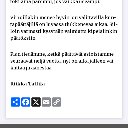
toki ai­na pa­rem­pi, jos vaik­ka use­am­pi.
Vir­roil­la­kin me­nee hy­vin, on va­lit­ta­vil­la kun­
ta­päät­tä­jil­lä on lu­vas­sa tiuk­ke­ne­vaa ai­kaa. Sil­
loin var­mas­ti ky­sy­tään val­miut­ta ki­pei­siin­kin
pää­tök­siin.
Pian tie­däm­me, ket­kä päät­tä­vät asi­ois­tam­me
seu­raa­vat nel­jä vuot­ta, nyt on ai­ka jäl­leen vai­
kut­taa ja ää­nes­tää.
Riik­ka Tal­li­la
Share
Facebook
X
Email
Copy
Link