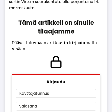
ser­tin Vir­tain seu­ra­kun­ta­ta­lol­la per­jan­tai­na 14.
mar­ras­kuu­ta.
Tämä artikkeli on sinulle
tilaajamme
Pääset lukemaan artikkelin kirjautumalla
sisään
Kirjaudu
Käyttäjätunnus
Salasana