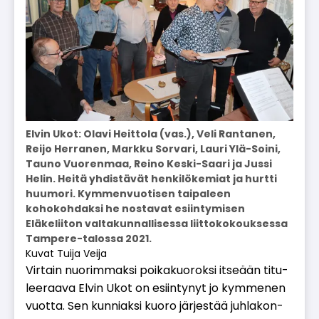
Elvin Ukot: Olavi Heittola (vas.), Veli Rantanen,
Reijo Herranen, Markku Sorvari, Lauri Ylä-Soini,
Tauno Vuorenmaa, Reino Keski-Saari ja Jussi
Helin. Heitä yhdistävät henkilökemiat ja hurtti
huumori. Kymmenvuotisen taipaleen
kohokohdaksi he nostavat esiintymisen
Eläkeliiton valtakunnallisessa liittokokouksessa
Tampere-talossa 2021.
Kuvat Tuija Veija
Vir­tain nuo­rim­mak­si poi­ka­kuo­rok­si it­se­ään ti­tu­
lee­raa­va El­vin Ukot on esiin­ty­nyt jo kym­me­nen
vuot­ta. Sen kun­ni­ak­si kuo­ro jär­jes­tää juh­la­kon­