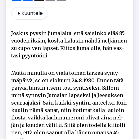
Kuuntele
Jos­kus pyy­sin Ju­ma­lal­ta, et­tä sai­sin­ko elää 85
vuo­den ikään, kos­ka ha­lu­sin näh­dä nel­jän­nen
su­ku­pol­ven lap­set. Kii­tos Ju­ma­lal­le, hän vas­
ta­si pyyn­töö­ni.
Mut­ta mi­nul­la on vie­lä toi­nen tär­keä syn­ty­
mä­päi­vä, se on elo­kuun 24.8.1980. En­nen tätä
päi­vää tun­sin it­se­ni tosi syn­ti­sek­si. Sil­loin
minä syn­nyin Ju­ma­lan lap­sek­si ja Jee­suk­sen
seu­raa­jak­si. Sain kaik­ki syn­ti­ni an­teek­si. Kun
kuu­lin nämä sa­nat, niin ko­ti­mat­kal­la lau­loin
ilos­ta, vaik­ka lau­lu­nu­me­ro­ni oli­vat ai­na nel­
jän ja kuu­den vä­lil­lä. Sii­tä olen to­del­la kii­tol­li­
nen, et­tä olen saa­nut ol­la hä­nen oman­sa 45