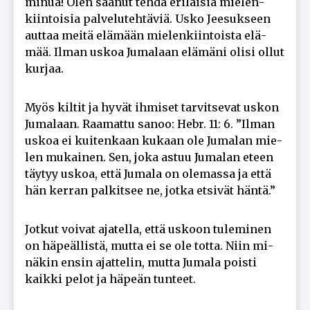
mi­nua! Olen saa­nut teh­dä eri­lai­sia mie­len­
kiin­toi­sia pal­ve­lu­teh­tä­viä. Us­ko Jee­suk­seen
aut­taa mei­tä elä­mään mie­len­kiin­tois­ta elä­
mää. Il­man us­koa Ju­ma­laan elä­mä­ni oli­si ol­lut
kur­jaa.
Myös kil­tit ja hy­vät ih­mi­set tar­vit­se­vat us­kon
Ju­ma­laan. Raa­mat­tu sa­noo: Hebr. 11: 6. ”Il­man
us­koa ei kui­ten­kaan ku­kaan ole Ju­ma­lan mie­
len mu­kai­nen. Sen, joka as­tuu Ju­ma­lan eteen
täy­tyy us­koa, et­tä Ju­ma­la on ole­mas­sa ja et­tä
hän ker­ran pal­kit­see ne, jot­ka et­si­vät hän­tä.”
Jot­kut voi­vat aja­tel­la, et­tä us­koon tu­le­mi­nen
on hä­pe­äl­lis­tä, mut­ta ei se ole tot­ta. Niin mi­
nä­kin en­sin ajat­te­lin, mut­ta Ju­ma­la pois­ti
kaik­ki pe­lot ja hä­pe­än tun­teet.