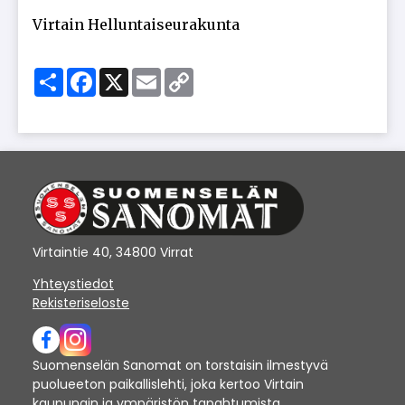
Vir­tain Hel­lun­tai­seu­ra­kun­ta
Share
Facebook
X
Email
Copy
Link
Virtaintie 40, 34800 Virrat
Yhteystiedot
Rekisteriseloste
Suomenselän Sanomat on torstaisin ilmestyvä
puolueeton paikallislehti, joka kertoo Virtain
kaupungin ja ympäristön tapahtumista.