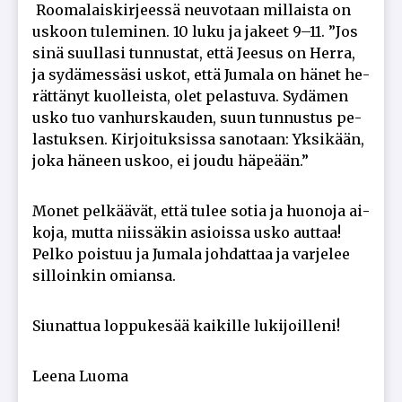
Roo­ma­lais­kir­jees­sä neu­vo­taan mil­lais­ta on
us­koon tu­le­mi­nen. 10 luku ja ja­keet 9–11. ”Jos
sinä suul­la­si tun­nus­tat, et­tä Jee­sus on Her­ra,
ja sy­dä­mes­sä­si us­kot, et­tä Ju­ma­la on hä­net he­
rät­tä­nyt kuol­leis­ta, olet pe­las­tu­va. Sy­dä­men
us­ko tuo van­hurs­kau­den, suun tun­nus­tus pe­
las­tuk­sen. Kir­joi­tuk­sis­sa sa­no­taan: Yk­si­kään,
joka hä­neen us­koo, ei jou­du hä­pe­ään.”
Mo­net pel­kää­vät, et­tä tu­lee so­tia ja huo­no­ja ai­
ko­ja, mut­ta niis­sä­kin asi­ois­sa us­ko aut­taa!
Pel­ko pois­tuu ja Ju­ma­la joh­dat­taa ja var­je­lee
sil­loin­kin omi­an­sa.
Siu­nat­tua lop­pu­ke­sää kai­kil­le lu­ki­joil­le­ni!
Lee­na Luo­ma