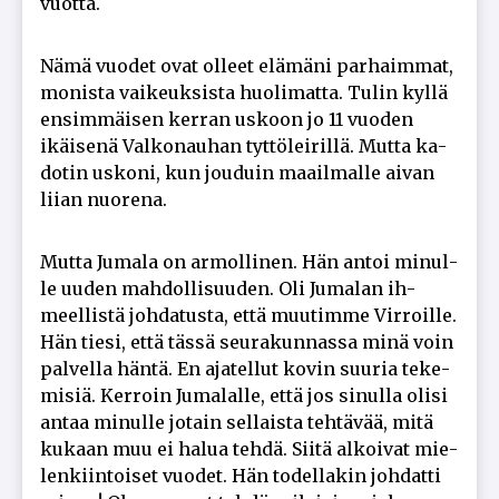
vuot­ta.
Nämä vuo­det ovat ol­leet elä­mä­ni par­haim­mat,
mo­nis­ta vai­keuk­sis­ta huo­li­mat­ta. Tu­lin kyl­lä
en­sim­mäi­sen ker­ran us­koon jo 11 vuo­den
ikäi­se­nä Val­ko­nau­han tyt­tö­lei­ril­lä. Mut­ta ka­
do­tin us­ko­ni, kun jou­duin maa­il­mal­le ai­van
lii­an nuo­re­na.
Mut­ta Ju­ma­la on ar­mol­li­nen. Hän an­toi mi­nul­
le uu­den mah­dol­li­suu­den. Oli Ju­ma­lan ih­
meel­lis­tä joh­da­tus­ta, et­tä muu­tim­me Vir­roil­le.
Hän tie­si, et­tä täs­sä seu­ra­kun­nas­sa minä voin
pal­vel­la hän­tä. En aja­tel­lut ko­vin suu­ria te­ke­
mi­siä. Ker­roin Ju­ma­lal­le, et­tä jos si­nul­la oli­si
an­taa mi­nul­le jo­tain sel­lais­ta teh­tä­vää, mitä
ku­kaan muu ei ha­lua teh­dä. Sii­tä al­koi­vat mie­
len­kiin­toi­set vuo­det. Hän to­del­la­kin joh­dat­ti